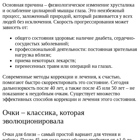
Основная
причина
– физиологическое
изменение
хрусталика
и ослабление цилиарной мышцы
глаза
. Это неизбежный
процесс, заложенный природой, который
развивается
у всех
людей без исключения. Скорость прогрессирования может
зависеть от:
общего состояния здоровья: наличие диабета, сердечно-
сосудистых заболеваний;
профессиональной деятельности: постоянная зрительная
нагрузка
вблизи
;
приема некоторых лекарств;
перенесенных травм или операций на
глазах
.
Современные
методы
коррекции
и
лечения
, к счастью,
помогают быстро скорректировать это состояние. Сегодня
дальнозоркость после 40 лет
, а также после
45
или
50
лет – не
показание к неудобным
очкам
. Существует множество
эффективных способов
коррекции
и
лечения
этого состояния.
Очки
– классика, которая
эволюционировала
Очки
для близи – самый простой вариант для чтения и
работы. После
45
лет сила линз обычно требуется от +1.0 до