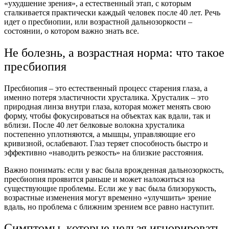
«ухудшение
зрения
», а естественный этап, с которым
сталкивается практически каждый
человек
после
40
лет. Речь
идет о пресбиопии, или
возрастной
дальнозоркости
–
состоянии, о котором важно знать все.
Не болезнь, а
возрастная
норма: что такое
пресбиопия
Пресбиопия – это естественный процесс старения
глаза
, а
именно потеря эластичности
хрусталика
.
Хрусталик
– это
природная линза внутри
глаза
, которая может менять свою
форму, чтобы фокусироваться на объектах как вдали, так и
вблизи
. После
40
лет белковые волокна
хрусталика
постепенно уплотняются, а мышцы, управляющие его
кривизной, ослабевают.
Глаз
теряет способность быстро и
эффективно «наводить резкость» на близкие
расстояния
.
Важно понимать: если у вас была врожденная
дальнозоркость
,
пресбиопия проявится раньше и может наложиться на
существующие проблемы. Если же у вас была близорукость,
возрастные
изменения
могут временно «улучшить»
зрение
вдаль, но проблема с ближним
зрением
все равно наступит.
Симптомы
, которые нельзя игнорировать