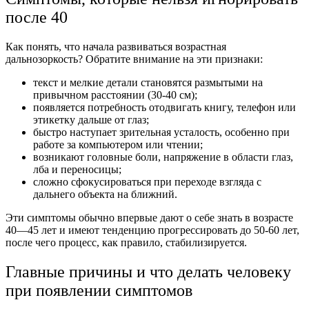
после
40
Как понять, что начала
развиваться
возрастная
дальнозоркость
? Обратите внимание на эти признаки:
текст и мелкие детали
становятся
размытыми на
привычном
расстоянии
(30-40 см);
появляется потребность отодвигать книгу, телефон или
этикетку дальше от
глаз
;
быстро наступает зрительная усталость, особенно при
работе за компьютером или чтении;
возникают головные боли, напряжение в области
глаз
,
лба и переносицы;
сложно сфокусироваться при переходе взгляда с
дальнего объекта на ближний.
Эти
симптомы
обычно впервые дают о себе знать в
возрасте
40
—
45
лет и имеют тенденцию прогрессировать до
50
-60 лет,
после чего процесс, как правило, стабилизируется.
Главные
причины
и что делать
человеку
при появлении
симптомов