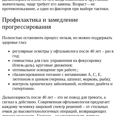
значительны, чаще требует его замены.
Возраст
– не
противопоказание, а один из факторов при выборе тактики.
Профилактика и замедление
прогрессирования
Полностью остановить процесс нельзя, но можно поддержать
здоровье
глаз
:
регулярные осмотры у офтальмолога после
40
лет – раз в
год
;
гимнастика для
глаз
: упражнения на фокусировку
(близь-даль), круговые движения;
оптимальное освещение при работе.;
сбалансированное питание с витаминами А, С, Е,
лютеином и цинком (черника, шпинат, морковь, рыба);
контроль хронических заболеваний, особенно диабета и
гипертонии.
Дальнозоркость после 40 лет
– это не повод для тревоги, а
сигнал к действию. Современная офтальмология предлагает
каждому
человеку
широкий спектр решений – от стильных
очков
до высокотехнологичных операций, возвращающих
зрению
молодость. Главное – не игнорировать первые