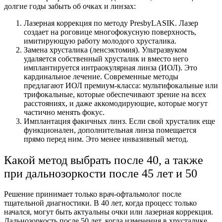
долгие
годы
забыть об
очках
и линзах:
Лазерная
коррекция
по
методу
PresbyLASIK. Лазер
создает на роговице многофокусную поверхность,
имитирующую работу молодого
хрусталика
.
Замена
хрусталика
(ленсэктомия). Ультразвуком
удаляется собственный
хрусталик
и вместо него
имплантируется интраокулярная линза (ИОЛ). Это
кардинальное
лечение
. Современные
методы
предлагают ИОЛ премиум-класса: мультифокальные или
трифокальные, которые обеспечивают
зрение
на всех
расстояниях
, и даже аккомодирующие, которые могут
частично менять фокус.
Имплантация факичных линз. Если свой
хрусталик
еще
функционален, дополнительная линза помещается
прямо перед ним. Это менее инвазивный
метод
.
Какой
метод
выбрать после
40
, а также
при
дальнозоркости после 45 лет
и
50
Решение принимает только врач-офтальмолог после
тщательной диагностики. В
40
лет, когда процесс только
начался, могут быть актуальны
очки
или лазерная
коррекция
.
Дальнозоркость после 50 лет
, когда изменения в
хрусталике